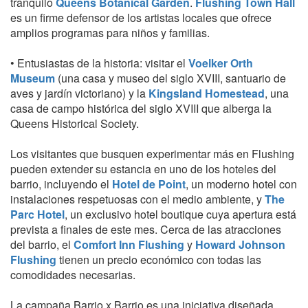
tranquilo
Queens Botanical Garden
.
Flushing Town Hall
es un firme defensor de los artistas locales que ofrece
amplios programas para niños y familias.
• Entusiastas de la historia: visitar el
Voelker Orth
Museum
(una casa y museo del siglo XVIII, santuario de
aves y jardín victoriano) y la
Kingsland Homestead
, una
casa de campo histórica del siglo XVIII que alberga la
Queens Historical Society.
Los visitantes que busquen experimentar más en Flushing
pueden extender su estancia en uno de los hoteles del
barrio, incluyendo el
Hotel de Point
, un moderno hotel con
instalaciones respetuosas con el medio ambiente, y
The
Parc Hotel
, un exclusivo hotel boutique cuya apertura está
prevista a finales de este mes. Cerca de las atracciones
del barrio, el
Comfort Inn Flushing
y
Howard Johnson
Flushing
tienen un precio económico con todas las
comodidades necesarias.
La campaña Barrio x Barrio es una iniciativa diseñada