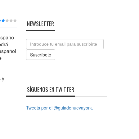
NEWSLETTER
hispano
Email
odrá
 español
Suscríbete
e
 y
SÍGUENOS EN TWITTER
Tweets por el @guiadenuevayork.