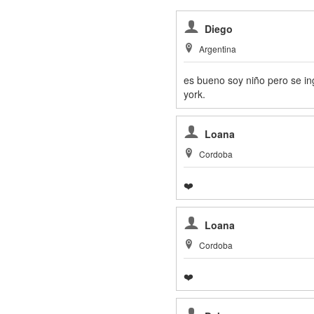
Diego
Argentina
es bueno soy niño pero se in
york.
Loana
Cordoba
❤️
Loana
Cordoba
❤️