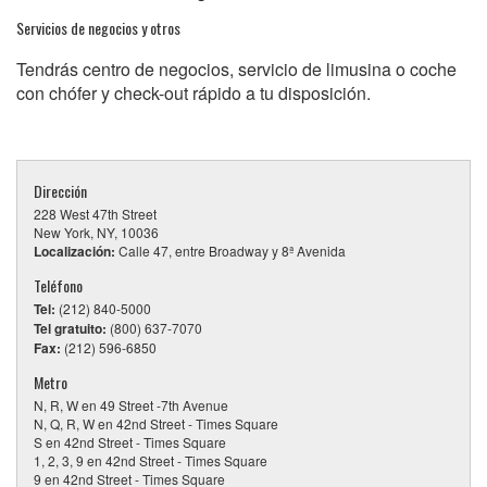
Servicios de negocios y otros
Tendrás centro de negocios, servicio de limusina o coche
con chófer y check-out rápido a tu disposición.
Dirección
228 West 47th Street
New York, NY, 10036
Localización:
Calle 47, entre Broadway y 8ª Avenida
Teléfono
Tel:
(212) 840-5000
Tel gratuito:
(800) 637-7070
Fax:
(212) 596-6850
Metro
N, R, W en 49 Street -7th Avenue
N, Q, R, W en 42nd Street - Times Square
S en 42nd Street - Times Square
1, 2, 3, 9 en 42nd Street - Times Square
9 en 42nd Street - Times Square