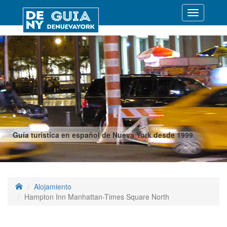
Desplegar
navegació
Guía turística en español de Nueva York desde 1999
Alojamiento
Hampton Inn Manhattan-Times Square North