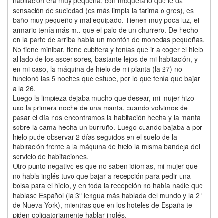
habitación era muy pequeña, con moqueta lo que le da
sensación de suciedad (es más limpia la tarima o gres), es
baño muy pequeño y mal equipado. Tienen muy poca luz, el
armario tenía más m.. que el palo de un churrero. De hecho
en la parte de arriba había un montón de monedas pequeñas.
No tiene minibar, tiene cubitera y tenías que ir a coger el hielo
al lado de los ascensores, bastante lejos de mi habitación, y
en mi caso, la máquina de hielo de mi planta (la 27) no
funcionó las 5 noches que estube, por lo que tenía que bajar
a la 26.
Luego la limpieza dejaba mucho que desear, mi mujer hizo
uso la primera noche de una manta, cuando volvimos de
pasar el día nos encontramos la habitación hecha y la manta
sobre la cama hecha un burruño. Luego cuando bajaba a por
hielo pude observar 2 días seguidos en el suelo de la
habitación frente a la máquina de hielo la misma bandeja del
servicio de habitaciones.
Otro punto negativo es que no saben idiomas, mi mujer que
no habla inglés tuvo que bajar a recepción para pedir una
bolsa para el hielo, y en toda la recepción no había nadie que
hablase Español (la 3ª lengua más hablada del mundo y la 2ª
de Nueva York), mientras que en los hoteles de España te
piden obligatoriamente hablar inglés.