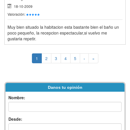
18-10-2009
Valoración:
Muy bien situado la habitacion esta bastante bien el baño un
poco pequeño, la recepcion espectacular,si vuelvo me
gustaria repetir.
1
2
3
4
5
›
»
Danos tu opinión
Nombre:
Desde: