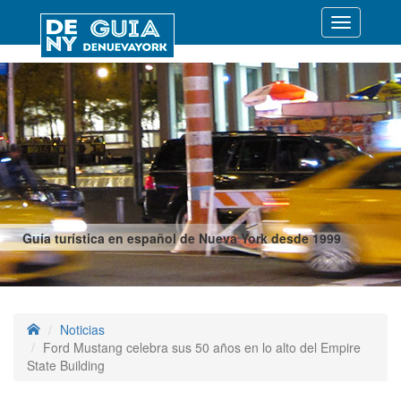
Desplegar
navegació
Guía turística en español de Nueva York desde 1999
Noticias
Ford Mustang celebra sus 50 años en lo alto del Empire
State Building