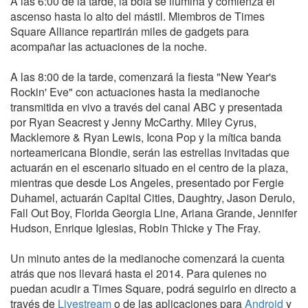
A las 6:00 de la tarde, la bola se ilumina y comienza el
ascenso hasta lo alto del mástil. Miembros de Times
Square Alliance repartirán miles de gadgets para
acompañar las actuaciones de la noche.
A las 8:00 de la tarde, comenzará la fiesta "New Year's
Rockin' Eve" con actuaciones hasta la medianoche
transmitida en vivo a través del canal ABC y presentada
por Ryan Seacrest y Jenny McCarthy. Miley Cyrus,
Macklemore & Ryan Lewis, Icona Pop y la mítica banda
norteamericana Blondie, serán las estrellas invitadas que
actuarán en el escenario situado en el centro de la plaza,
mientras que desde Los Angeles, presentado por Fergie
Duhamel, actuarán Capital Cities, Daughtry, Jason Derulo,
Fall Out Boy, Florida Georgia Line, Ariana Grande, Jennifer
Hudson, Enrique Iglesias, Robin Thicke y The Fray.
Un minuto antes de la medianoche comenzará la cuenta
atrás que nos llevará hasta el 2014. Para quienes no
puedan acudir a Times Square, podrá seguirlo en directo a
través de
Livestream
o de las aplicaciones para
Android
y