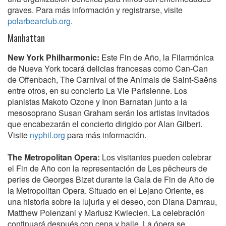
graves. Para más información y registrarse, visite
polarbearclub.org
.
Manhattan
New York Philharmonic:
Este Fin de Año, la Filarmónica
de Nueva York tocará delicias francesas como Can-Can
de Offenbach, The Carnival of the Animals de Saint-Saëns
entre otros, en su concierto La Vie Parisienne. Los
pianistas Makoto Ozone y Inon Barnatan junto a la
mesosoprano Susan Graham serán los artistas invitados
que encabezarán el concierto dirigido por Alan Gilbert.
Visite
nyphil.org
para más información.
The Metropolitan Opera:
Los visitantes pueden celebrar
el Fin de Año con la representación de Les pêcheurs de
perles de Georges Bizet durante la Gala de Fin de Año de
la Metropolitan Opera. Situado en el Lejano Oriente, es
una historia sobre la lujuria y el deseo, con Diana Damrau,
Matthew Polenzani y Mariusz Kwiecien. La celebración
continuará después con cena y baile. La ópera se