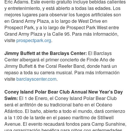
Eric Adams. Este evento gratuito incluye bebidas calientes
y entretenimiento, y está abierto a todas las edades. Los
mejores lugares para observar los fuegos artificiales son
en Grand Army Plaza, a lo largo de West Drive en
Prospect Park, y a lo largo de Prospect Park West entre
Grand Army Plaza y la Calle 95. Para más información,
visite
prospectpark.org
.
Jimmy Buffett at the Barclays Center:
El Barclays
Center albergará el primer concierto de Finde Año de
Jimmy Buffett & the Coral Reefer Band, donde hará un
repaso a toda su carrera musical. Para más información
visite
barclayscenter.com
.
Coney Island Polar Bear Club Annual New Year's Day
Swim:
El 1 de Enero, el Coney Island Polar Bear Club
será el anfitrión de su tradicional baño en el Océano
Atlántico. El baño, abierto a todo el mundo, dará comienzo
a la 1:00 de la tarde en el paseo marítimo de Stillwell
Avenue. El evento recaudará fondos para Camp Sunshine,
una organización benéfica para niños con enfermedades