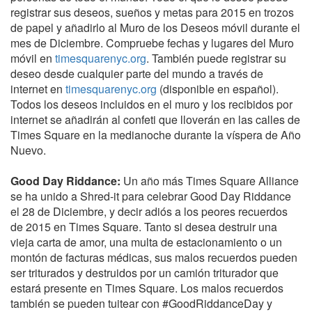
registrar sus deseos, sueños y metas para 2015 en trozos
de papel y añadirlo al Muro de los Deseos móvil durante el
mes de Diciembre. Compruebe fechas y lugares del Muro
móvil en
timesquarenyc.org
. También puede registrar su
deseo desde cualquier parte del mundo a través de
internet en
timesquarenyc.org
(disponible en español).
Todos los deseos incluidos en el muro y los recibidos por
internet se añadirán al confeti que lloverán en las calles de
Times Square en la medianoche durante la víspera de Año
Nuevo.
Good Day Riddance:
Un año más Times Square Alliance
se ha unido a Shred-it para celebrar Good Day Riddance
el 28 de Diciembre, y decir adiós a los peores recuerdos
de 2015 en Times Square. Tanto si desea destruir una
vieja carta de amor, una multa de estacionamiento o un
montón de facturas médicas, sus malos recuerdos pueden
ser triturados y destruidos por un camión triturador que
estará presente en Times Square. Los malos recuerdos
también se pueden tuitear con #GoodRiddanceDay y