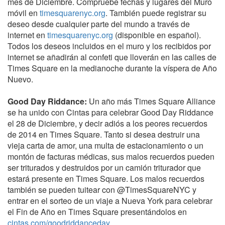
mes de Diciembre. Compruebe fechas y lugares del Muro
móvil en
timesquarenyc.org
. También puede registrar su
deseo desde cualquier parte del mundo a través de
internet en
timesquarenyc.org
(disponible en español).
Todos los deseos incluidos en el muro y los recibidos por
internet se añadirán al confeti que lloverán en las calles de
Times Square en la medianoche durante la víspera de Año
Nuevo.
Good Day Riddance:
Un año más Times Square Alliance
se ha unido con Cintas para celebrar Good Day Riddance
el 28 de Diciembre, y decir adiós a los peores recuerdos
de 2014 en Times Square. Tanto si desea destruir una
vieja carta de amor, una multa de estacionamiento o un
montón de facturas médicas, sus malos recuerdos pueden
ser triturados y destruidos por un camión triturador que
estará presente en Times Square. Los malos recuerdos
también se pueden tuitear con @TimesSquareNYC y
entrar en el sorteo de un viaje a Nueva York para celebrar
el Fin de Año en Times Square presentándolos en
cintas.com/goodriddanceday
.