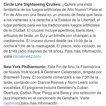
Circle Line Sightseeing Cruises:
¿Quiere una vista
fantástica de los fuegos artificiales de Año Nuevo? Pase el
Fin de Año con una fiesta en un crucero de fiesta que lleva
a los visitantes a la derecha a la Estatua de la Libertad, el
lugar perfecto para ver los tradicionales fuegos artificiales
de la Ciudad. El crucero incluye aperitivos, barra libre,
artículos de fiesta, un DJ y un brindis con champán a la
medianoche. El crucero durará desde las 10:00 de la
noche a 1:00 de la madrugada. El precio, todo incluido, es
de $149 (sólo mayores de 18 años). Para más información,
visite
circleline42.com
.
New York Philharmonic:
Este Fin de Año, la Filarmónica
de Nueva York tocará A Gershwin Celebration, dirigida por
Bramwell Tovey. El concierto comenzará a las 7:30 de la
tarde, contando con Dianne Reeves y Norm Lewis como
vocalistas. El programa incluirá Gershwin’s Cuban
Overture, Catfish Row, Porgy and Bess y una selección de
jazz inspirado en el cancionero de Gershwin. Visite
nyphil.org
para más información.