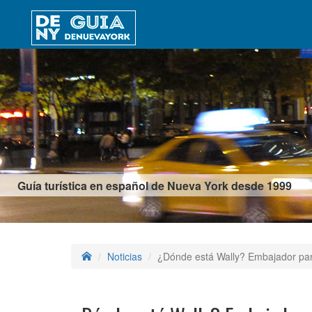
Guía turística en español de Nueva York desde 1999
Noticias
¿Dónde está Wally? Embajador para