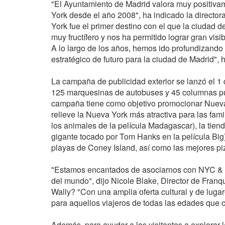
"El Ayuntamiento de Madrid valora muy positiva
York desde el año 2008", ha indicado la director
York fue el primer destino con el que la ciudad de
muy fructífero y nos ha permitido lograr gran vi
A lo largo de los años, hemos ido profundizando
estratégico de futuro para la ciudad de Madrid",
La campaña de publicidad exterior se lanzó el 1 
125 marquesinas de autobuses y 45 columnas publ
campaña tiene como objetivo promocionar Nueva 
relieve la Nueva York más atractiva para las fam
los animales de la película Madagascar), la tie
gigante tocado por Tom Hanks en la película Big),
playas de Coney Island, así como las mejores piz
"Estamos encantados de asociarnos con NYC & 
del mundo", dijo Nicole Blake, Director de Fran
Wally? "Con una amplia oferta cultural y de lugar
para aquellos viajeros de todas las edades que 
Además, para ayudar a los visitantes a explorar