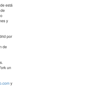
nde está
 de
do
nes y
rid por
ón de
s.
York un
o.com
y