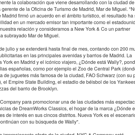
mente la colaboración que viene desarrollando con la ciudad d
a gerente de la Oficina de Turismo de Madrid, Mar de Miguel. "
 Madrid firmó un acuerdo en el ámbito turístico, el resultado ha
sibilidad en un mercado emisor tan importante como el estadouni
 nuestra relación y consideramos a New York & Co un partner
 ha subrayado Mar de Miguel.
de julio y se extenderá hasta final de mes, contando con 200 mu
icitarias en las principales avenidas y barrios de Madrid. La
York en Madrid y el icónico viajero, ¿Dónde está Wally?, pond
ilias españolas, como por ejemplo el Zoo de Central Park (dond
nda de juguetes más famosa de la ciudad, FAO Schwarz (con su 
 el Empire State Building, el estadio de béisbol de los Yankees
zas del barrio de Brooklyn.
Company para promocionar una de las ciudades más espectac
quicias de DreamWorks Classics, el hogar de la marca ¿Dónde e
es de interés en sus cincos distritos. Nueva York es el escenari
continúan con su búsqueda de Wally".
 la impresionante oferta de la ciudad, NYC & Company está