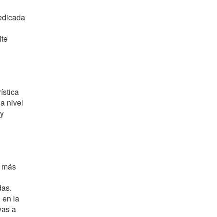
dedicada
ite
ística
a nivel
 y
s más
das.
 en la
vas a