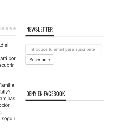
NEWSLETTER
ó el
Email
rará por
Suscríbete
scubrir
Familia
ally?
DENY EN FACEBOOK
familias
oción
a
 seguir