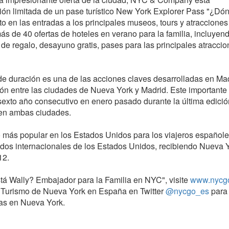
ión limitada de un pase turístico New York Explorer Pass "¿Dó
o en las entradas a los principales museos, tours y atracciones
s de 40 ofertas de hoteles en verano para la familia, incluyen
 de regalo, desayuno gratis, pases para las principales atraccio
e duración es una de las acciones claves desarrolladas en Mad
n entre las ciudades de Nueva York y Madrid. Este importante
 sexto año consecutivo en enero pasado durante la última edici
 en ambas ciudades.
 más popular en los Estados Unidos para los viajeros españole
ados internacionales de los Estados Unidos, recibiendo Nueva 
12.
á Wally? Embajador para la Familia en NYC", visite
www.nycg
a Turismo de Nueva York en España en Twitter
@nycgo_es
para
cas en Nueva York.