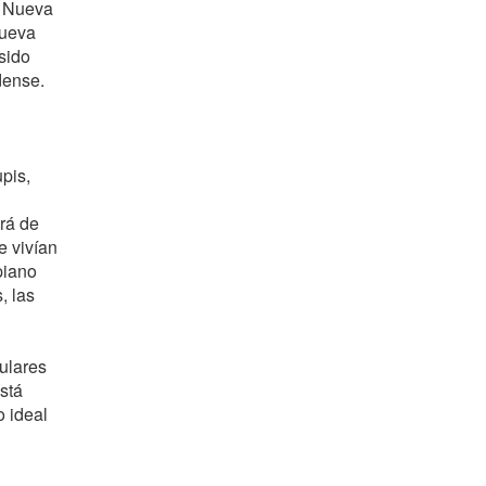
e Nueva
Nueva
 sido
dense.
pis,
rá de
e vivían
piano
, las
ulares
stá
o ideal