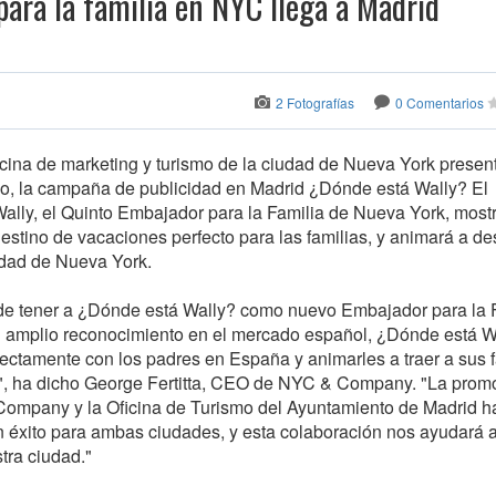
ara la familia en NYC llega a Madrid
2 Fotografías
0 Comentarios
ina de marketing y turismo de la ciudad de Nueva York present
io, la campaña de publicidad en Madrid ¿Dónde está Wally? El
Wally, el Quinto Embajador para la Familia de Nueva York, most
estino de vacaciones perfecto para las familias, y animará a de
iudad de Nueva York.
e tener a ¿Dónde está Wally? como nuevo Embajador para la 
 amplio reconocimiento en el mercado español, ¿Dónde está W
rectamente con los padres en España y animarles a traer a sus 
", ha dicho George Fertitta, CEO de NYC & Company. "La prom
Company y la Oficina de Turismo del Ayuntamiento de Madrid h
 éxito para ambas ciudades, y esta colaboración nos ayudará a
tra ciudad."