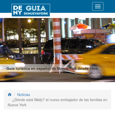
Desplegar
navegació
Guía turística en español de Nueva York desde 1999
Noticias
¿Dónde está Wally? el nuevo embajador de las familias en
Nueva York