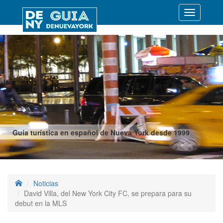
Desplegar
navegació
Guía turística en español de Nueva York desde 1999
Noticias
David Villa, del New York City FC, se prepara para su
debut en la MLS