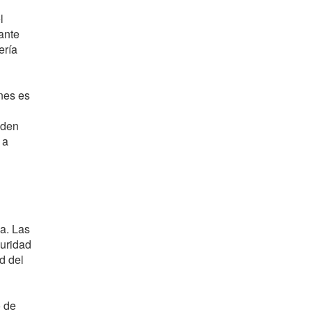
l
ante
ería
ones es
eden
 a
a. Las
guridad
d del
o de