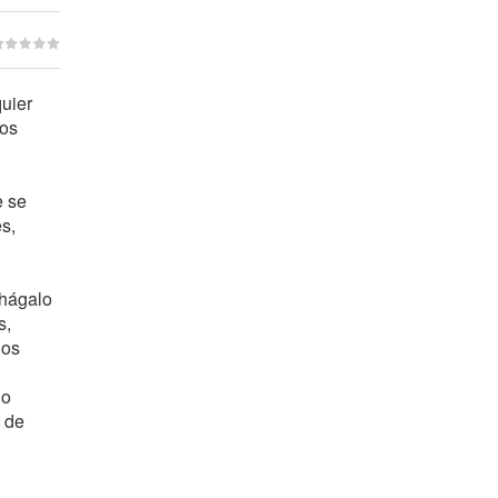
quier
los
e se
s,
 hágalo
s,
los
do
 de