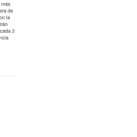
o más
pera de
on la
drán
 cada 3
ancia