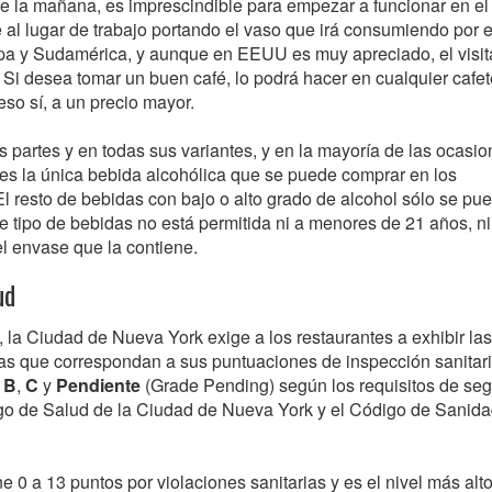
de la mañana, es imprescindible para empezar a funcionar en el
e al lugar de trabajo portando el vaso que irá consumiendo por e
pa y Sudamérica, y aunque en EEUU es muy apreciado, el visit
Si desea tomar un buen café, lo podrá hacer en cualquier cafet
so sí, a un precio mayor.
 partes y en todas sus variantes, y en la mayoría de las ocasi
es la única bebida alcohólica que se puede comprar en los
l resto de bebidas con bajo o alto grado de alcohol sólo se pu
e tipo de bebidas no está permitida ni a menores de 21 años, ni
el envase que la contiene.
ud
 la Ciudad de Nueva York exige a los restaurantes a exhibir las
tras que correspondan a sus puntuaciones de inspección sanitari
,
B
,
C
y
Pendiente
(Grade Pending) según los requisitos de se
igo de Salud de la Ciudad de Nueva York y el Código de Sanida
ne 0 a 13 puntos por violaciones sanitarias y es el nivel más alt