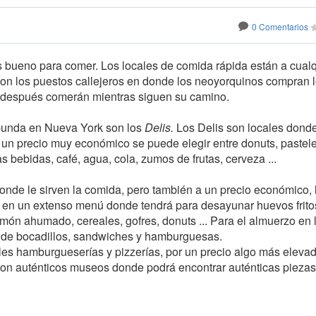
0 Comentarios
es bueno para comer. Los locales de comida rápida están a cual
con los puestos callejeros en donde los neoyorquinos compran 
que después comerán mientras siguen su camino.
abunda en Nueva York son los
Delis.
Los Delis son locales dond
r un precio muy económico se puede elegir entre donuts, pastele
as bebidas, café, agua, cola, zumos de frutas, cerveza ...
onde le sirven la comida, pero también a un precio económico,
 en un extenso menú donde tendrá para desayunar huevos frito
almón ahumado, cereales, gofres, donuts ... Para el almuerzo en 
 de bocadillos, sandwiches y hamburguesas.
es hamburgueserías y pizzerías, por un precio algo más eleva
son auténticos museos donde podrá encontrar auténticas piezas