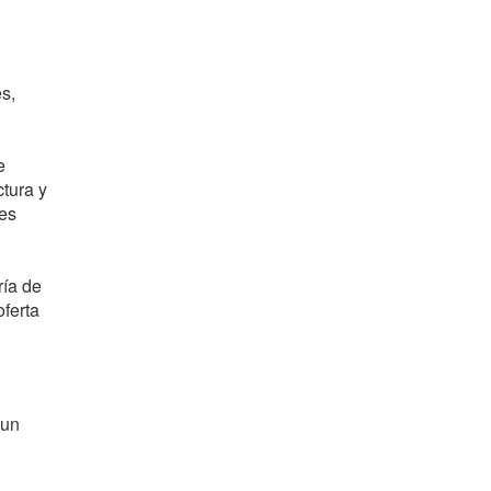
s,
e
ctura y
res
ría de
oferta
 un