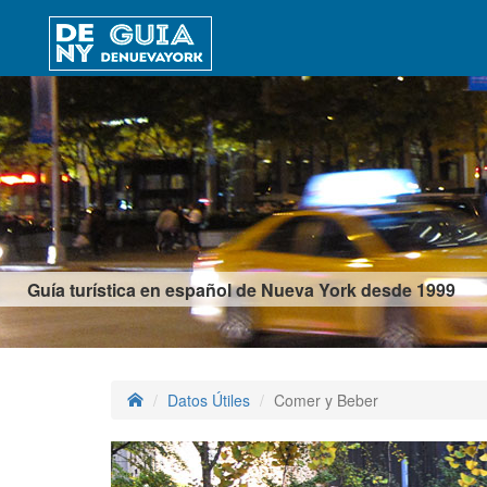
Guía turística en español de Nueva York desde 1999
Datos Útiles
Comer y Beber