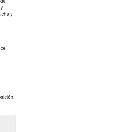
 de
 y
ducha y
s
ece
osición.