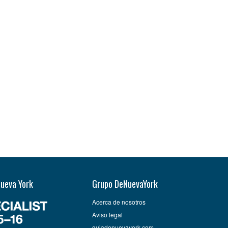
Nueva York
Grupo DeNuevaYork
Acerca de nosotros
Aviso legal
guiadenuevayork.com