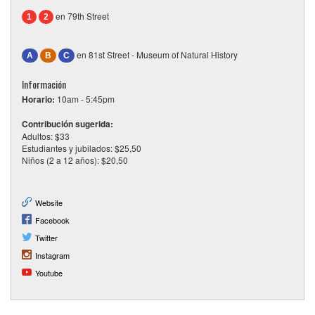
en 79th Street
1
2
en 81st Street - Museum of Natural History
A
B
C
Información
Horario:
10am - 5:45pm
Contribución sugerida:
Adultos: $33
Estudiantes y jubilados: $25,50
Niños (2 a 12 años): $20,50
Website
Facebook
Twitter
Instagram
Youtube