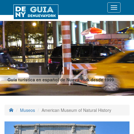
Desplegar
navegació
Guía turística en español de Nueva York desde 1999
Museos
American Museum of Natural History