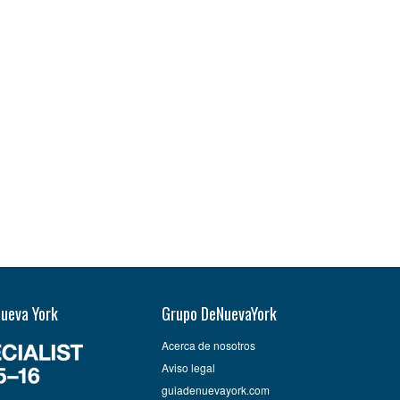
Nueva York
Grupo DeNuevaYork
Acerca de nosotros
Aviso legal
guiadenuevayork.com