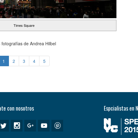
Times Square
fotografías de Andrea Hilbel
1
2
3
4
5
te con nosotros
Espcialistas en 