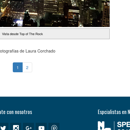
Vista desde Top of The Rock
otografías de Laura Corchado
1
2
te con nosotros
Espcialistas en 