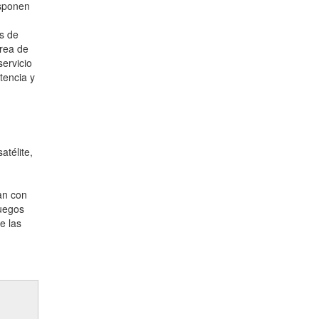
isponen
os de
área de
servicio
stencia y
atélite,
an con
juegos
e las