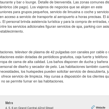
taurante y bar o lounge. Detalle de bienvenida. Las zonas comunes d
lámbrico (de pago). Los viajeros de negocios que se alojen en este
reuniones para grupos pequeños, servicio de limusina o coche y servici
en acceso a servicio de transporte al aeropuerto a horas precisas. El 
 El personal brinda asistencia turística y para la compra de entradas, 
 Entre los servicios adicionales figuran servicios de spa, parking con asi
establecimiento.
taciones. televisor de plasma de 42 pulgadas con canales por cable o s
aciones están dotadas de periódicos gratuitos, caja fuerte y teléfono
n ropa de cama de alta calidad. Los baños disponen de ducha y bañera
 personal de diseño y secador de pelo. Las habitaciones también cuent
 necesidades, los huéspedes pueden solicitar servicio de descubierta, 
ofrece servicio de limpieza. Hay cunas a disposición de los clientes qu
l no se permite fumar en las habitaciones.
Metro
Website
4, 5, 6 en Grand Central-42nd Street