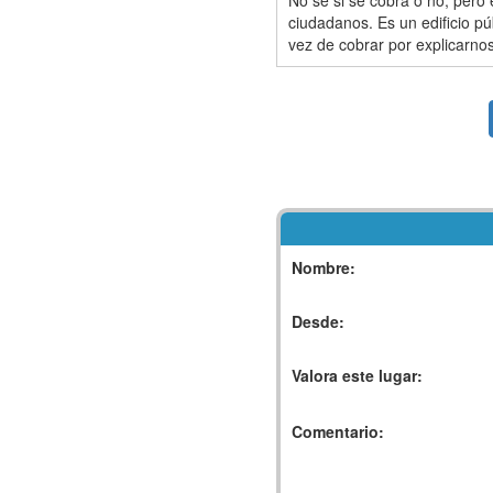
No sé si se cobra o no, pero 
ciudadanos. Es un edificio pú
vez de cobrar por explicarno
Nombre:
Desde:
Valora este lugar:
Comentario: