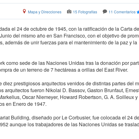
Mapa y Direcciones
15 Fotografías
11 Comentarios
da el 24 de octubre de 1945, con la ratificación de la Carta de
Junio del mismo año en San Francisco, con el objetivo de prom
s, además de unir fuerzas para el mantenimiento de la paz y la
rk como sede de las Naciones Unidas tras la donación por par
ompra de un terreno de 7 hectáreas a orillas del East River.
 diez prestigiosos arquitectos venidos de distintas partes del 
Los arquitectos fueron Nikolai D. Bassov, Gaston Brunfaut, Ernes
arkelius, Oscar Niemeyer, Howard Robertson, G. A. Soilleux y 
jos en Enero de 1947.
etariat Building, diseñado por Le Corbusier, fue colocada el 24 d
1952 aunque los trabajadores de las Naciones Unidas se trasla