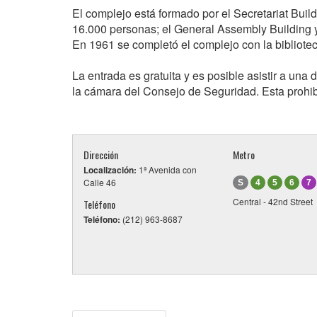
El complejo está formado por el Secretariat Build
16.000 personas; el General Assembly Building y
En 1961 se completó el complejo con la bibliot
La entrada es gratuita y es posible asistir a un
la cámara del Consejo de Seguridad. Esta prohib
Dirección
Metro
Localización:
1ª Avenida con
Calle 46
S
4
5
6
7
Central - 42nd Street
Teléfono
Teléfono:
(212) 963-8687