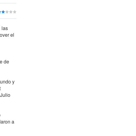
 las
over el
te de
mundo y
t
Julio
e
daron a