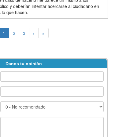
en caso de hacerlo me parece un insulto a los
blico y deberían intentar acercarse al ciudadano en
s lo que hacen.
1
2
3
›
»
Danos tu opinión