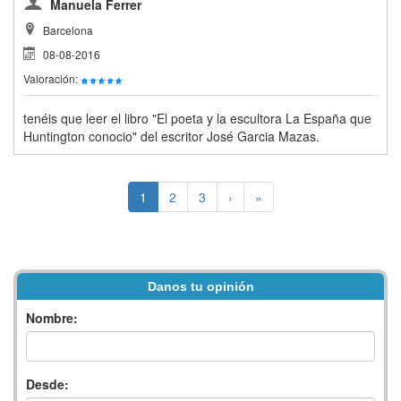
Manuela Ferrer
Barcelona
08-08-2016
Valoración:
tenéis que leer el libro "El poeta y la escultora La España que
Huntington conocio" del escritor José Garcia Mazas.
1
2
3
›
»
Danos tu opinión
Nombre:
Desde: