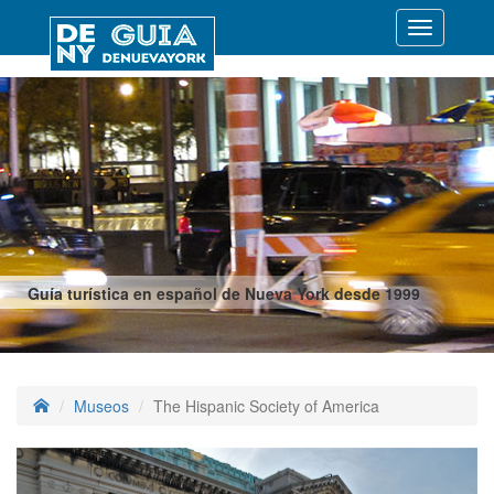
Desplegar
navegació
Guía turística en español de Nueva York desde 1999
Museos
The Hispanic Society of America