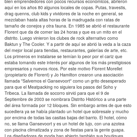
bien emprendedores con pocos recursos económicos, abrieron
aquí en los años 80 algunos locales de copas. Putas, travestis,
drag quenns, club kids y vividores de la noche en general, se
mezclaban hasta altas horas de la madrugada con ratas de
tamaño de conejos y otra fauna. En 1985 se abrió el restaurante
Florent que da de comer las 24 horas y que es un mito en el
distrito. Luego vinieron los clubes de rock alternativo como
Baktun y The Cooler. Y a partir de aquí se abrió la veda a la caza
del mejor local para tiendas, restaurantes, galerías de arte, etc.
Los primeros en instalarse se temían lo peor por el cariz que
estaba tomando este interés por algunos de los más prestigiosos
empresarios y nuevos ricos. Por este motivo Florent Morellet
(propietario de Florent) y Jo Hamilton crearon una asociación
llamada "Salvemos el Gansevoort" como un grito desesperado
para que el Meatpacking no siguiera los pasos del Soho y
Tribeca. La llamada de socorro sirvió para que el 9 de
Septiembre de 2003 se nombrara Distrito Histórico a una parte
del área formada por 12 bloques. Sin embargo antes de que esto
sucediera ya se había plantado un hotel que sobresale y mucho
por encima de todas las casitas bajas del barrio. El hotel, cómo
no, se llama Gansevoort y es un hotel de lujo, con una azotea
con piscina climatizada y zona de fiestas para la gente guapa.
Los diseñadores de moda han abierto también sus boutiques