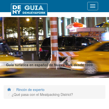
Desplegar
navegació
Guía turística en español de Nueva York desde 1999
Rincón de experto
¿Qué pasa con el Meatpacking District?