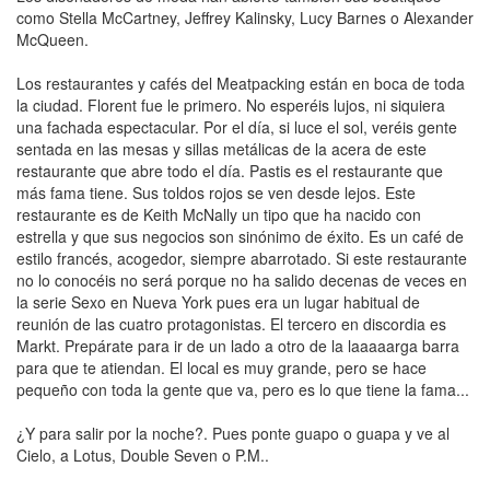
como Stella McCartney, Jeffrey Kalinsky, Lucy Barnes o Alexander
McQueen.
Los restaurantes y cafés del Meatpacking están en boca de toda
la ciudad. Florent fue le primero. No esperéis lujos, ni siquiera
una fachada espectacular. Por el día, si luce el sol, veréis gente
sentada en las mesas y sillas metálicas de la acera de este
restaurante que abre todo el día. Pastis es el restaurante que
más fama tiene. Sus toldos rojos se ven desde lejos. Este
restaurante es de Keith McNally un tipo que ha nacido con
estrella y que sus negocios son sinónimo de éxito. Es un café de
estilo francés, acogedor, siempre abarrotado. Si este restaurante
no lo conocéis no será porque no ha salido decenas de veces en
la serie Sexo en Nueva York pues era un lugar habitual de
reunión de las cuatro protagonistas. El tercero en discordia es
Markt. Prepárate para ir de un lado a otro de la laaaaarga barra
para que te atiendan. El local es muy grande, pero se hace
pequeño con toda la gente que va, pero es lo que tiene la fama...
¿Y para salir por la noche?. Pues ponte guapo o guapa y ve al
Cielo, a Lotus, Double Seven o P.M..