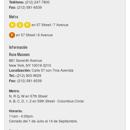
Teléfono:
(212) 247-7800
Fax:
(212) 581-6539
Metro
en 57 Street / 7 Avenue
N
Q
R
en 57 Street / 6 Avenue
F
Información
Rose Museum
881 Seventh Avenue
New York, NY 10019-3210
Localización:
Calle 57 con 7ma Avenida
Tel.:
(212) 903-9629
Fax:
(212) 581-6539
Metro:
N, R Q, W en 57th Street
A, B, C, D, 1, 2 en 59th Street - Columbus Circle
Horario:
11am - 4:30pm.
Cerrado del 1 de Julio al 14 de Septiembre.