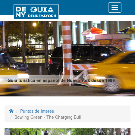
Desplegar
navegació
Guía turística en español de Nueva York desde 1999
Puntos de Interés
Bowling Green - The Charging Bull